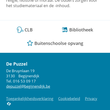
religie, filosofie of moraal. De ouders zorgen voor
het studiemateriaal en de -inhoud.
CLB
Bibliotheek
Buitenschoolse opvang
De Puzzel
Adres
De Bruynlaan 19
3130
Begijnendijk
Tel.
016 53 09 17
E-
depuzzel
@
begijnendijk.be
mail
Toegankelijkheidsverklaring
Cookiebeleid
Privacy
lcp.nv